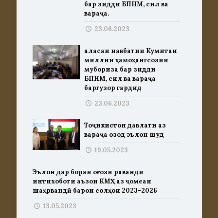
бар зидди БПНМ, сил ва
вараҷа.
23.06.2023
Ҷаласаи навбатии Кумитаи
миллии ҳамоҳангсозии
мубориза бар зидди
БПНМ, сил ва вараҷа
баргузор гардид
23.06.2023
Тоҷикистон давлати аз
вараҷа озод эълон шуд
19.05.2023
Эълон дар бораи оғози раванди
интихоботи аъзои КМҲ аз ҷомеаи
шаҳрвандӣ барои солҳои 2023-2026
13.05.2023