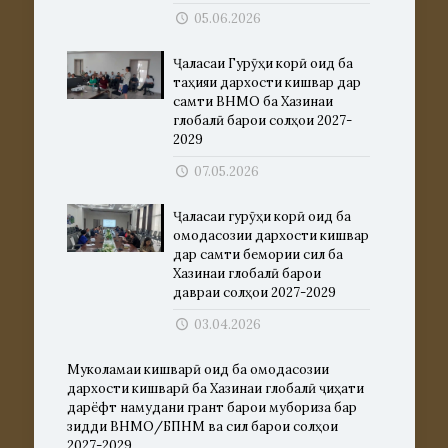
05.06.2026
Ҷаласаи Гурӯҳи корӣ оид ба
таҳияи дархости кишвар дар
самти ВНМО ба Хазинаи
глобалӣ барои солҳои 2027-
2029
07.05.2026
Ҷаласаи гурӯҳи корӣ оид ба
омодасозии дархости кишвар
дар самти бемории сил ба
Хазинаи глобалӣ барои
давраи солҳои 2027-2029
03.04.2026
Муколамаи кишварӣ оид ба омодасозии
дархости кишварӣ ба Хазинаи глобалӣ ҷиҳати
дарёфт намудани грант барои мубориза бар
зидди ВНМО/БПНМ ва сил барои солҳои
2027-2029