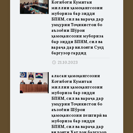
Котиботи Кумитаи
миллии ҳамоҳангсозии
мубориза бар зидди
БПНМ, сил ва вараҷа дар
Ҷумҳурии Тоҷикистон бо
аъзоёни Шӯрои
ҳамоҳансозии мубориза
бар зидди БПНМ, сил ва
вараҷа дар вилояти Суғд
баргузор гардид
21.10.2023
Ҷаласаи ҳамоҳангсозии
Котиботи Кумитаи
миллии ҳамоҳангсозии
мубориза бар зидди
БПНМ, сил ва вараҷа дар
Ҷумҳурии Тоҷикистон бо
аъзоёни Шўрои
ҳамоҳансозии пешгирӣ ва
мубориза бар зидди
БПНМ, сил ва вараҷа дар
вилояти Хатлон баргузор