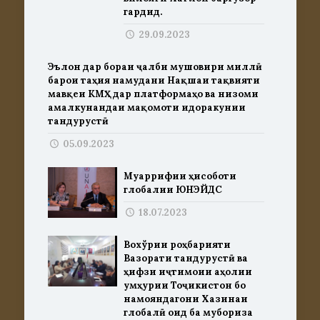
гардид.
29.09.2023
Эълон дар бораи ҷалби мушовири миллӣ
барои таҳия намудани Нақшаи тақвияти
мавқеи КМҲ дар платформаҳо ва низоми
амалкунандаи мақомоти идоракунии
тандурустӣ
05.09.2023
Муаррифии ҳисоботи
глобалии ЮНЭЙДС
18.07.2023
Вохўрии роҳбарияти
Вазорати тандурустӣ ва
ҳифзи иҷтимоии аҳолии
Ҷумҳурии Тоҷикистон бо
намояндагони Хазинаи
глобалӣ оид ба мубориза