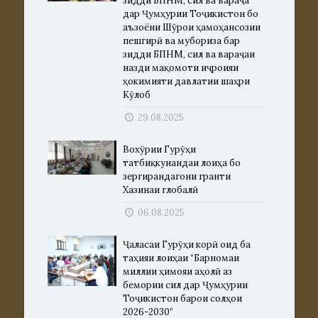
зидди БПНМ, сил ва вараҷа
дар Ҷумҳурии Тоҷикистон бо
аъзоёни Шӯрои ҳамоҳансозии
пешгирӣ ва мубориза бар
зидди БПНМ, сил ва вараҷаи
назди мақомоти иҷроияи
ҳокимияти давлатии шаҳри
Кӯлоб
29.08.2025
Вохӯрии Гурӯҳи
татбиқкунандаи лоиҳа бо
зергирандагони гранти
Хазинаи глобалӣ
06.08.2025
Ҷаласаи Гурӯҳи корӣ оид ба
таҳияи лоиҳаи “Барномаи
миллии ҳимояи аҳолӣ аз
бемории сил дар Ҷумҳурии
Тоҷикистон барои солҳои
2026-2030”