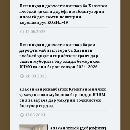
Пешниҳоди дархости кишвар ба Хазинаи
глобалӣ ҷиҳати дарёфти маблаггузории
иловагӣ дар самти пешгирии
коронавирус КОВИД-19
12.05.2023
Пешниҳоди дархости кишвар барои
дарёфти маблағгузорӣ ба Хазинаи
глобалӣ ҷиҳати гирифтани грант дар
самти мубориза бар зидди бемориҳои
ВНМО ва сил барои солҳои 2024-2026
20.03.2023
Ҷаласаи ғайринавбатии Кумитаи миллии
ҳамоҳангсози мубориза бар зидди БПНМ,
сил ва вараҷа дар Ҷумҳурии Тоҷикистон
баргузор гардид
17.03.2023
Ҷаласаи ниҳоӣ (дебрифинг)