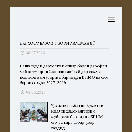
ДАРХОСТ БАРОИ ИЗҲОРИ ҲАВАСМАНДӢ
30.07.2026
Пешниҳоди дархости кишвар барои дарёфти
маблағгузории Хазинаи глобалӣ дар самти
пешгирӣ ва мубориза бар зидди ВНМО ва сил
барои солҳои 2027–2029
08.06.2026
Ҷаласаи навбатии Кумитаи
миллии ҳамоҳангсозии
мубориза бар зидди БПНМ,
сил ва вараҷа баргузор
гардид