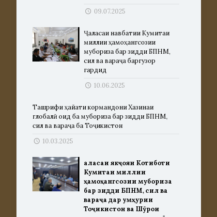
09.07.2025
Ҷаласаи навбатии Кумитаи
миллии ҳамоҳангсозии
мубориза бар зидди БПНМ,
сил ва вараҷа баргузор
гардид
10.06.2025
Ташрифи ҳайати кормандони Хазинаи
глобалӣ оид ба мубориза бар зидди БПНМ,
сил ва вараҷа ба Тоҷикистон
10.03.2025
Ҷаласаи якҷояи Котиботи
Кумитаи миллии
ҳамоҳангсозии мубориза
бар зидди БПНМ, сил ва
вараҷа дар Ҷумҳурии
Тоҷикистон ва Шӯрои