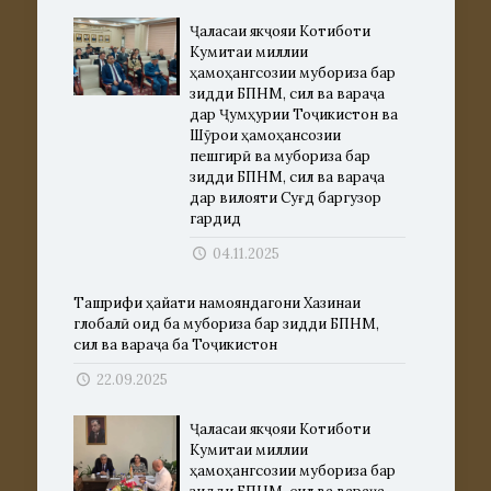
Ҷаласаи якҷояи Котиботи
Кумитаи миллии
ҳамоҳангсозии мубориза бар
зидди БПНМ, сил ва вараҷа
дар Ҷумҳурии Тоҷикистон ва
Шӯрои ҳамоҳансозии
пешгирӣ ва мубориза бар
зидди БПНМ, сил ва вараҷа
дар вилояти Суғд баргузор
гардид
04.11.2025
Ташрифи ҳайати намояндагони Хазинаи
глобалӣ оид ба мубориза бар зидди БПНМ,
сил ва вараҷа ба Тоҷикистон
22.09.2025
Ҷаласаи якҷояи Котиботи
Кумитаи миллии
ҳамоҳангсозии мубориза бар