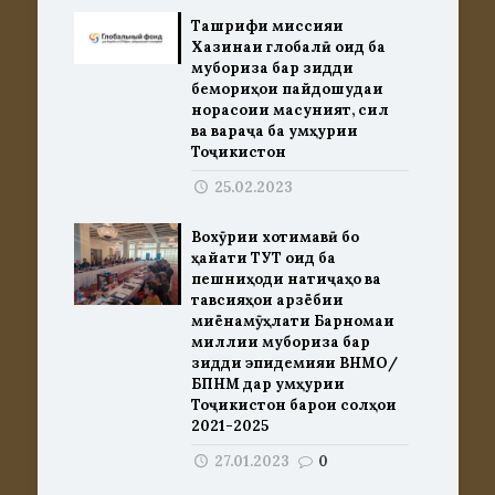
Ташрифи миссияи
Хазинаи глобалӣ оид ба
мубориза бар зидди
бемориҳои пайдошудаи
норасоии масуният, сил
ва вараҷа ба Ҷумҳурии
Тоҷикистон
25.02.2023
Вохӯрии хотимавӣ бо
ҳайати ТУТ оид ба
пешниҳоди натиҷаҳо ва
тавсияҳои арзёбии
миёнамӯҳлати Барномаи
миллии мубориза бар
зидди эпидемияи ВНМО/
БПНМ дар Ҷумҳурии
Тоҷикистон барои солҳои
2021-2025
27.01.2023
0