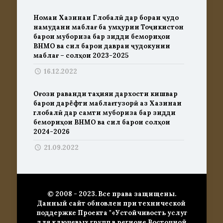
Номаи Хазинаи Глобалӣ дар бораи ҷудо
намудани маблағ ба Ҷумҳурии Тоҷикистон
барои мубориза бар зидди бемориҳои
ВНМО ва сил барои давраи ҷудокунии
маблағ – солҳои 2023-2025
16.12.2022
Оғози раванди таҳияи дархости кишвар
барои дарёфти маблағгузорӣ аз Хазинаи
глобалӣ дар самти мубориза бар зидди
бемориҳои ВНМО ва сил барои солҳои
2024-2026
21.09.2022
© 2008 - 2023. Все права защищены.
Данный сайт обновлен при технической
поддержке Проекта "«Устойчивость услуг
для ключевых групп в регионе Восточной