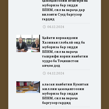
ҳамоҳансозии пешгирӣ ва
мубориза бар зидди
БПНМ, сил ва вараҷа дар
вилояти Суғд баргузор
гардид
06.12.2024
Ҳайати кормандони
Хазинаи глобалӣ оид ба
мубориза бар зидди
БПНМ, сил ва вараҷа
ташрифи кории навбатии
худро ба Тоҷикистон
анҷом дод
04.12.2024
Ҷаласаи навбатии Кумитаи
миллии ҳамоҳангсозии
мубориза бар зидди
БПНМ, сил ва вараҷа
баргузор гардид