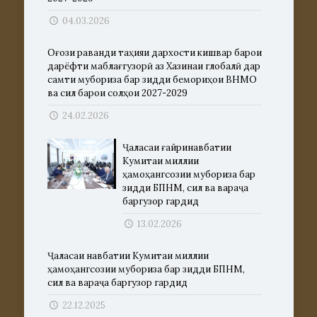
04.03.2026
Оғози раванди таҳияи дархости кишвар барои
дарёфти маблағгузорӣ аз Хазинаи глобалӣ дар
самти мубориза бар зидди бемориҳои ВНМО
ва сил барои солҳои 2027-2029
24.02.2026
Ҷаласаи ғайринавбатии
Кумитаи миллии
ҳамоҳангсозии мубориза бар
зидди БПНМ, сил ва вараҷа
баргузор гардид
13.02.2026
Ҷаласаи навбатии Кумитаи миллии
ҳамоҳангсозии мубориза бар зидди БПНМ,
сил ва вараҷа баргузор гардид
22.12.2025