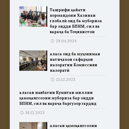
Ташрифи ҳайати
кормандони Хазинаи
глобалӣ оид ба мубориза
бар зидди БПНМ, сил ва
вараҷа ба Тоҷикистон
29.04.2024
Ҷаласа оид ба муҳокимаи
натиҷахои сафарҳои
назоратии Комиссияи
назоратӣ
25.12.2023
Ҷаласаи навбатии Кумитаи миллии
ҳамоҳангсозии мубориза бар зидди
БПНМ, сил ва вараҷа баргузор гардид
18.12.2023
Ҷаласаи ҳамоҳангсозии