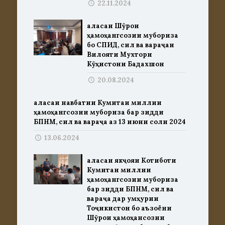
22.11.2024
Ҷаласаи Шӯрои
ҳамоҳангсозии мубориза
бо СПИД, сил ва вараҷаи
Вилояти Мухтори
Кӯҳистони Бадахшон
20.08.2024
Ҷаласаи навбатии Кумитаи миллии
ҳамоҳангсозии мубориза бар зидди
БПНМ, сил ва вараҷа аз 13 июни соли 2024
13.06.2024
Ҷаласаи якҷояи Котиботи
Кумитаи миллии
ҳамоҳангсозии мубориза
бар зидди БПНМ, сил ва
вараҷа дар Ҷумҳурии
Тоҷикистон бо аъзоёни
Шӯрои ҳамоҳансозии