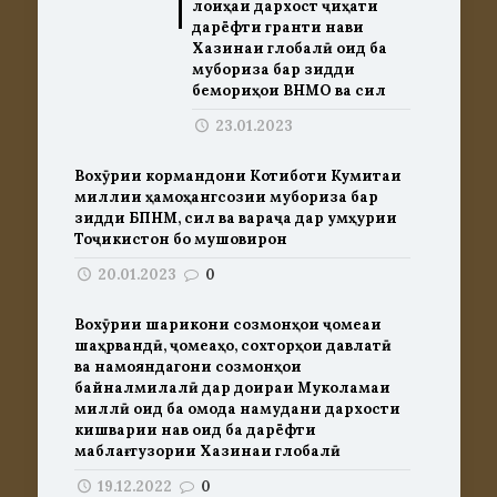
лоиҳаи дархост ҷиҳати
дарёфти гранти нави
Хазинаи глобалӣ оид ба
мубориза бар зидди
бемориҳои ВНМО ва сил
23.01.2023
Вохӯрии кормандони Котиботи Кумитаи
миллии ҳамоҳангсозии мубориза бар
зидди БПНМ, сил ва вараҷа дар Ҷумҳурии
Тоҷикистон бо мушовирон
20.01.2023
0
Вохӯрии шарикони созмонҳои ҷомеаи
шаҳрвандӣ, ҷомеаҳо, сохторҳои давлатӣ
ва намояндагони созмонҳои
байналмилалӣ дар доираи Муколамаи
миллӣ оид ба омода намудани дархости
кишварии нав оид ба дарёфти
маблағгузории Хазинаи глобалӣ
19.12.2022
0