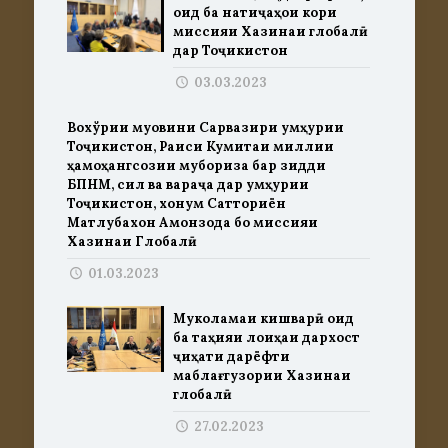
оид ба натиҷаҳои кори
миссияи Хазинаи глобалӣ
дар Тоҷикистон
03.03.2023
Вохўрии муовини Сарвазири Ҷумҳурии
Тоҷикистон, Раиси Кумитаи миллии
ҳамоҳангсозии мубориза бар зидди
БПНМ, сил ва вараҷа дар Ҷумҳурии
Тоҷикистон, хонум Сатториён
Матлубахон Амонзода бо миссияи
Хазинаи Глобалӣ
01.03.2023
Муколамаи кишварӣ оид
ба таҳияи лоиҳаи дархост
ҷиҳати дарёфти
маблағгузории Хазинаи
глобалӣ
27.02.2023