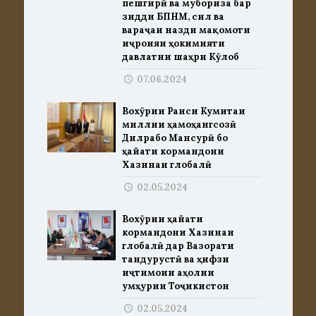
пешгирӣ ва мубориза бар
зидди БПНМ, сил ва
вараҷаи назди мақомоти
иҷроияи ҳокимияти
давлатии шаҳри Кӯлоб
07.06.2024
Вохӯрии Раиси Кумитаи
миллии ҳамоҳангсозӣ
Дилрабо Мансурӣ бо
ҳайати кормандони
Хазинаи глобалӣ
02.05.2024
Вохӯрии ҳайати
кормандони Хазинаи
глобалӣ дар Вазорати
тандурустӣ ва ҳифзи
иҷтимоии аҳолии
Ҷумҳурии Тоҷикистон
02.05.2024