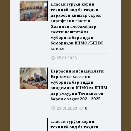
Ҷаласаи гурӯҳи кории
техникӣ оид ба таҳияи
дархости кишвар барои
гирифтани гранти
Хазинаи глобалӣ дар
самти пешгирӣ ва
мубориза бар зидди
бемориҳои ВНМО/БПНМ
ва сил
25.01.2023
Баррасии миёнамӯҳлати
Барномаи миллии
мубориза бар зидди
эпидемияи ВНМО ва БПНМ
дар Ҷумҳурии Тоҷикистон
барои солҳои 2021-2025
23.01.2023
0
Ҷаласаи гурӯҳи кории
техникӣ оид ба таҳияи