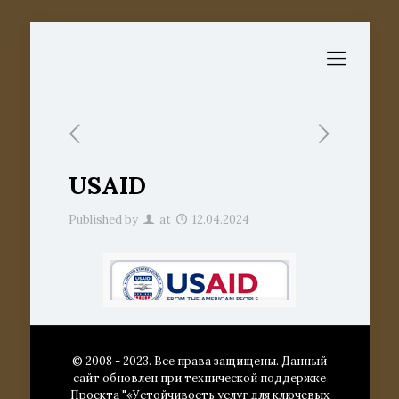
USAID
Published by
at
12.04.2024
© 2008 - 2023. Все права защищены. Данный
сайт обновлен при технической поддержке
Проекта "«Устойчивость услуг для ключевых