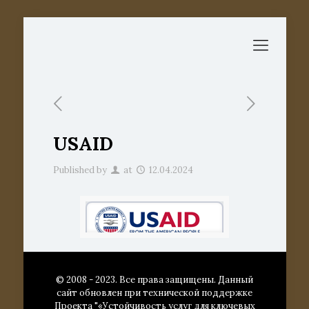
USAID
Published by
at
12.04.2024
© 2008 - 2023. Все права защищены. Данный
сайт обновлен при технической поддержке
Проекта "«Устойчивость услуг для ключевых