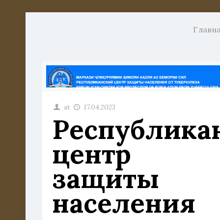
Главн
at
17.04.2023
Республика
центр
защиты
населения