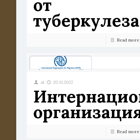
от
туберкулеза
Read more
at
20.11.2022
Интернацио
организаци
Read more