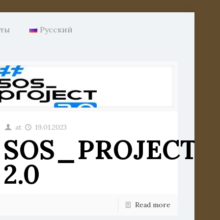
нты
Русский
ский
at
19.01.2023
SOS_PROJECT
2.0
и
Read more