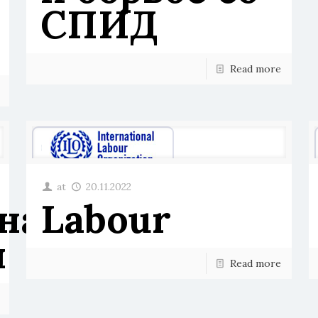
СПИД
Read more
at
20.11.2022
нальная
Labour
я
Read more