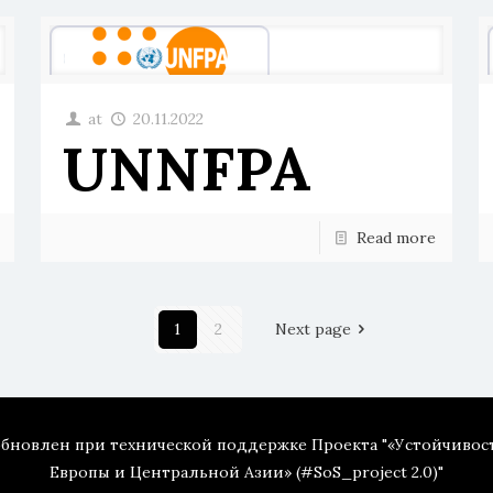
at
20.11.2022
UNNFPA
Read more
1
2
Next page
 обновлен при технической поддержке Проекта "«Устойчивос
Европы и Центральной Азии» (#SoS_project 2.0)"