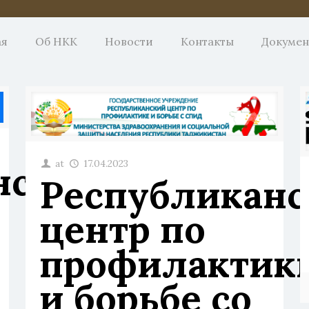
ая
Об НКК
Новости
Контакты
Докуме
at
17.04.2023
нский
Республикан
центр по
профилактик
и борьбе со