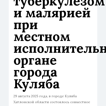
туберкулезом
и малярией
при
местном
исполнитель
органе
города
Куляба
29 августа 2025 года, в городе Куляба
Хатлонской области состоялось совместное