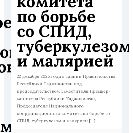
комитета
по борьбе
ое
со СПИД,
туберкулезом
ого
и малярией
онного
22 декабря 2025 года в здании Правительства
Республики Таджикистан под
председательством Заместителя Премьер-
министра Республики Таджикистан,
Председателя Национального
координационного комитета по борьбе со
ом
СПИД, туберкулезом и малярией
[…]