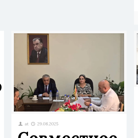
о
at
29.08.2025
Cовместное