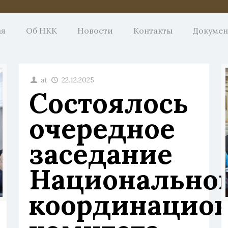
ая
Об НКК
Новости
Контакты
Докуме
at
22.12.2025
Состоялось
очередное
заседание
Национально
координацио