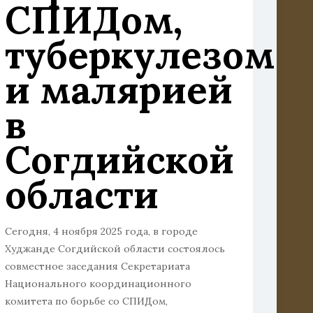
СПИДом,
туберкулезом
и малярией
в
Согдийской
области
Сегодня, 4 ноября 2025 года, в городе
Худжанде Согдийской области состоялось
совместное заседания Секретариата
Национального координационного
комитета по борьбе со СПИДом,