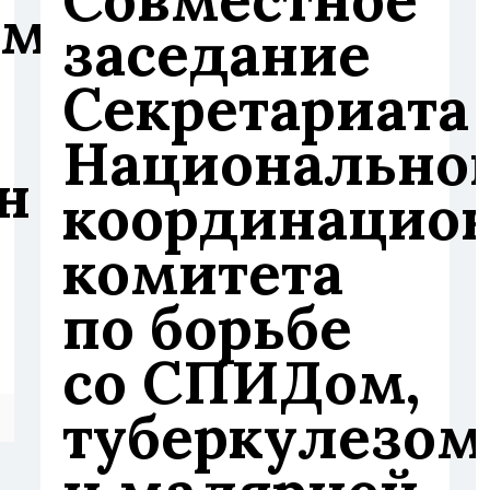
ом
заседание
Секретариата
Национально
н
координацио
комитета
по борьбе
со СПИДом,
туберкулезом