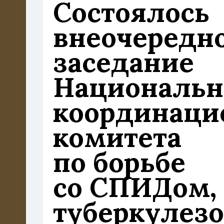
Состоялось
внеочередн
заседание
Национальн
координаци
комитета
по борьбе
со СПИДом,
туберкулез