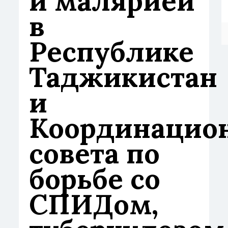
и малярией
в
Республике
Таджикистан
и
Координацио
совета по
борьбе со
СПИДом,