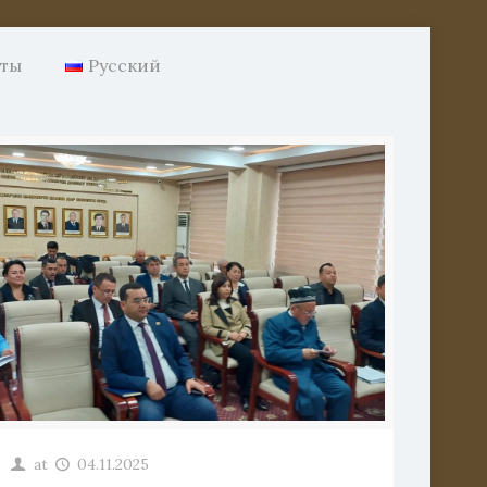
нты
Русский
го
нно
at
04.11.2025