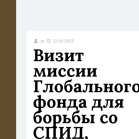
at
22.09.2025
Визит
миссии
Глобальног
фонда для
борьбы со
СПИД,