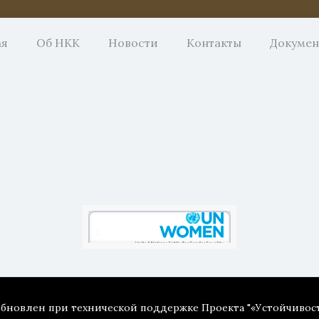
ая
Об НКК
Новости
Контакты
Докуме
 обновлен при технической поддержке Проекта "«Устойчивос