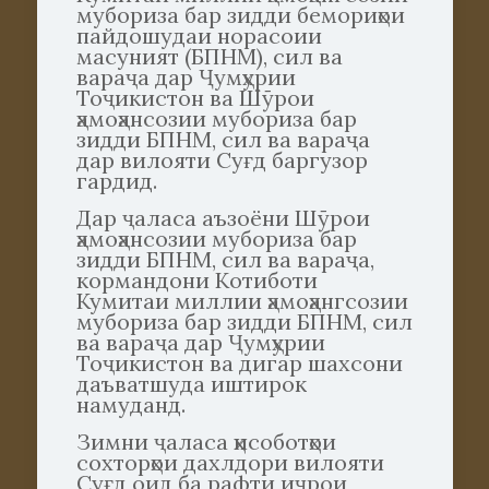
мубориза бар зидди бемориҳои
пайдошудаи норасоии
масуният (БПНМ), сил ва
вараҷа дар Ҷумҳурии
Тоҷикистон ва Шӯрои
ҳамоҳансозии мубориза бар
зидди БПНМ, сил ва вараҷа
дар вилояти Суғд баргузор
гардид.
Дар ҷаласа аъзоёни Шӯрои
ҳамоҳансозии мубориза бар
зидди БПНМ, сил ва вараҷа,
кормандони Котиботи
Кумитаи миллии ҳамоҳангсозии
мубориза бар зидди БПНМ, сил
ва вараҷа дар Ҷумҳурии
Тоҷикистон ва дигар шахсони
даъватшуда иштирок
намуданд.
Зимни ҷаласа ҳисоботҳои
сохторҳои дахлдори вилояти
Суғд оид ба рафти иҷрои