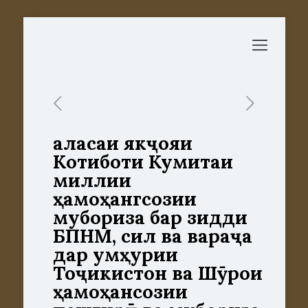
Ҷаласаи якҷояи
Котиботи Кумитаи
миллии
ҳамоҳангсозии
мубориза бар зидди
БПНМ, сил ва вараҷа
дар Ҷумҳурии
Тоҷикистон ва Шӯрои
ҳамоҳансозии