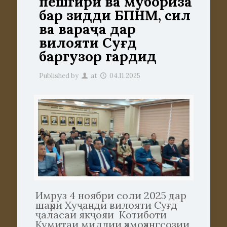
пешгирӣ ва мубориза
бар зидди БПНМ, сил
ва вараҷа дар
вилояти Суғд
баргузор гардид
Published by
at
04.11.2025
Имруз 4 ноябри соли 2025 дар
шаҳри Хуҷанди вилояти Суғд
ҷаласаи якҷояи Котиботи
Кумитаи миллии ҳамоҳангсозии