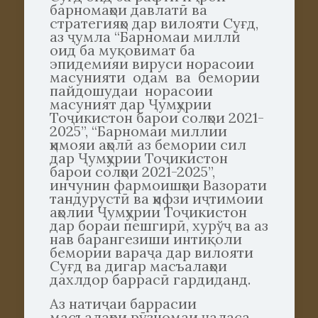
барномаҳои давлатӣ ва
стратегияҳо дар вилояти Суғд,
аз ҷумла “Барномаи миллӣ
оид ба муқовимат ба
эпидемияи вируси норасоии
масунияти одам ва бемории
пайдошудаи норасоии
масуният дар Ҷумҳурии
Тоҷикистон барои солҳои 2021-
2025”, “Барномаи миллии
ҳимояи аҳолӣ аз бемории сил
дар Ҷумҳурии Тоҷикистон
барои солҳои 2021-2025”,
инчунин фармоишҳои Вазорати
тандурустӣ ва ҳифзи иҷтимоии
аҳолии Ҷумҳурии Тоҷикистон
дар бораи пешгирӣ, хурўҷ ва аз
нав барангезиши интиқоли
бемории вараҷа дар вилояти
Суғд ва дигар масъалаҳои
дахлдор баррасӣ гардиданд.
Аз натиҷаи баррасии
масъалаҳои рӯзномаи ҷаласа