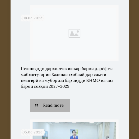
08.06.2026
Пешниҳоди дархости кишвар барои дарёфти
маблағгузории Хазинаи глобалӣ дар самти
пешгирӣ ва мубориза бар зидди ВНМО ва сил
барои солҳои 2027–2029
Read more
05.06.2026