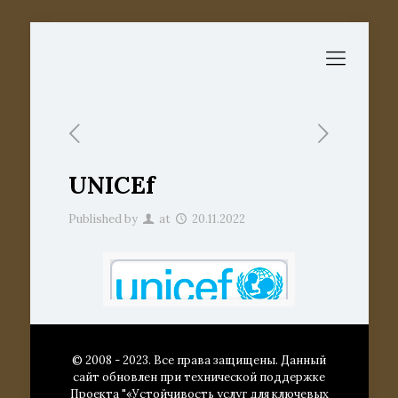
UNICEf
Published by
at
20.11.2022
© 2008 - 2023. Все права защищены. Данный
сайт обновлен при технической поддержке
Проекта "«Устойчивость услуг для ключевых