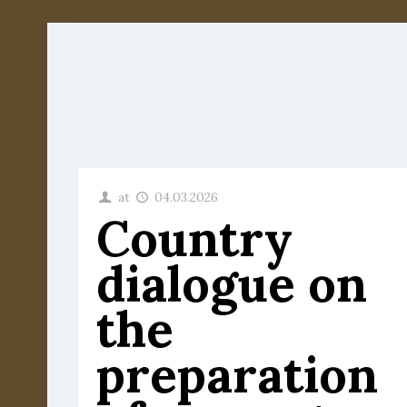
at
04.03.2026
Country
dialogue on
the
preparation