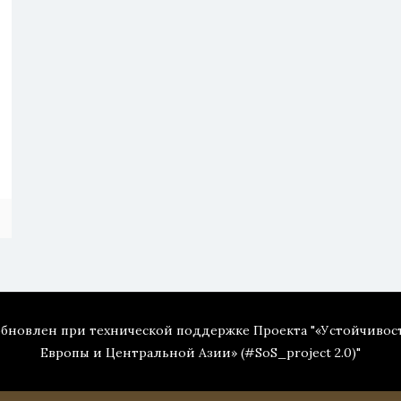
 обновлен при технической поддержке Проекта "«Устойчивос
Европы и Центральной Азии» (#SoS_project 2.0)"