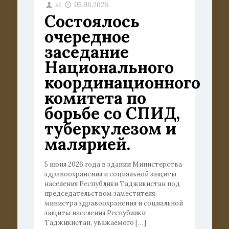
at
05.06.2026
Состоялось
очередное
заседание
Национального
координационного
комитета по
борьбе со СПИД,
туберкулезом и
малярией.
5 июня 2026 года в здании Министерства
здравоохранения и социальной защиты
населения Республики Таджикистан под
председательством заместителя
министра здравоохранения и социальной
защиты населения Республики
Таджикистан, уважаемого
[…]