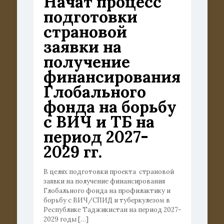
Начат процесс
подготовки
страновой
заявки на
получение
финансирования
Глобального
фонда на борьбу
с ВИЧ и ТБ на
период 2027-
2029 гг.
В целях подготовки проекта страновой
заявки на получение финансирования
Глобального фонда на профилактику и
борьбу с ВИЧ/СПИД и туберкулезом в
Республике Таджикистан на период 2027-
2029 годы
[…]