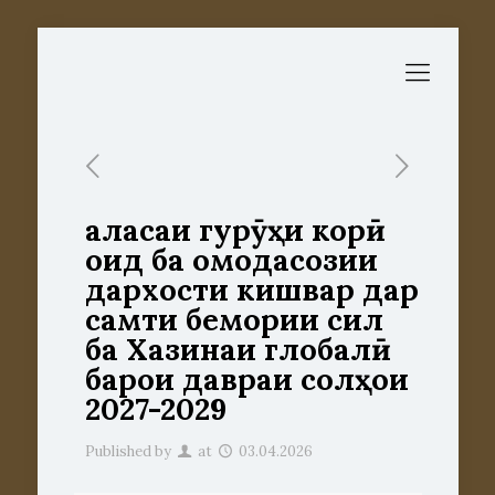
Ҷаласаи гурӯҳи корӣ
оид ба омодасозии
дархости кишвар дар
самти бемории сил
ба Хазинаи глобалӣ
барои давраи солҳои
2027-2029
Published by
at
03.04.2026