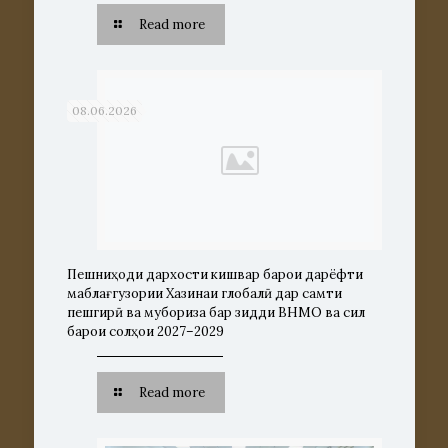
Read more
08.06.2026
Пешниҳоди дархости кишвар барои дарёфти
маблағгузории Хазинаи глобалӣ дар самти
пешгирӣ ва мубориза бар зидди ВНМО ва сил
барои солҳои 2027–2029
Read more