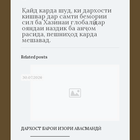
Қайд карда шуд, ки дархости
кишвар дар самти бемории
сил ба Хазинаи глобалӣ дар
ояндаи наздик ба анҷом
расида, пешниҳод карда
мешавад.
Related posts
30.07.2026
ДАРХОСТ БАРОИ ИЗҲОРИ ҲАВАСМАНДӢ