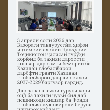
3 апрели соли 2026 дар
Вазорати тандурустӣ ва ҳифзи
иҷтимоии аҳолии Ҷумҳурии
Тоҷикистон ҷаласаи гурӯҳи
корӣ оид ба таҳияи дархости
кишвар дар самти бемории ба
Хазинаи глобалӣ барои
дарёфти гранти Хазинаи
глобалӣ барои давраи солҳои
2027-2029 баргузор гардид.
Дар ҷаласа аъзои гурӯҳи корӣ
оид ба таҳияи ҷузъи сил дар
пешниҳоди кишвар ба Фонди
глобалӣ ва мушовирони беруна
иштирок карданд.