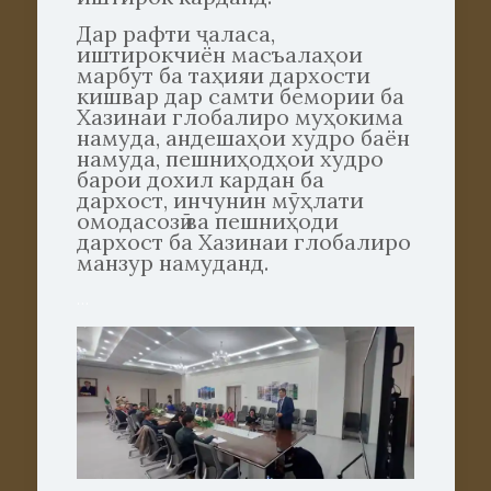
Дар рафти ҷаласа,
иштирокчиён масъалаҳои
марбут ба таҳияи дархости
кишвар дар самти бемории ба
Хазинаи глобалиро муҳокима
намуда, андешаҳои худро баён
намуда, пешниҳодҳои худро
барои дохил кардан ба
дархост, инчунин мӯҳлати
омодасозӣ ва пешниҳоди
дархост ба Хазинаи глобалиро
манзур намуданд.
…
….