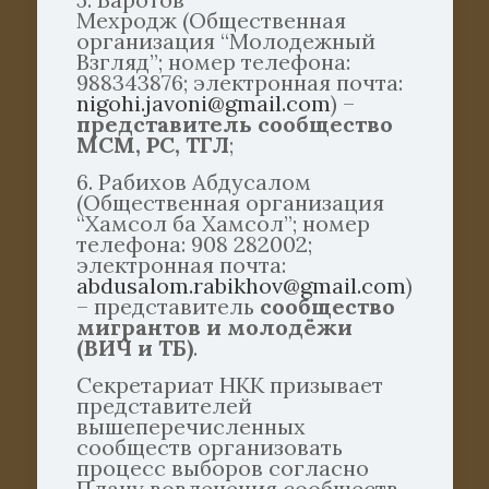
Мехродж (Общественная
организация “Молодежный
Взгляд”; номер телефона:
988343876; электронная почта:
nigohi.javoni@gmail.com
) –
представитель сообщество
МСМ, РС, ТГЛ
;
6. Рабихов Абдусалом
(Общественная организация
“Хамсол ба Хамсол”; номер
телефона: 908 282002;
электронная почта:
abdusalom.rabikhov@gmail.com
)
– представитель
сообщество
мигрантов и молодёжи
(ВИЧ и ТБ)
.
Секретариат НКК призывает
представителей
вышеперечисленных
сообществ организовать
процесс выборов согласно
Плану вовлечения сообществ