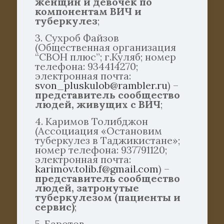
женщин и девочек по
компонентам ВИЧ и
туберкулез
;
3. Cухроб Файзов
(Общественная организация
“СВОН плюс”; г.Куляб; номер
телефона: 934414270;
электронная почта:
svon_pluskulob@rambler.ru
) –
представитель сообщество
людей, живущих с ВИЧ
;
4. Каримов Толибджон
(Ассоциация «Остановим
туберкулез в Таджикистане»;
номер телефона: 937791120;
электронная почта:
karimov.tolib.f@gmail.com
) –
представитель сообщество
людей, затронутые
туберкулезом (пациенты и
сервис)
;
5. Баротов