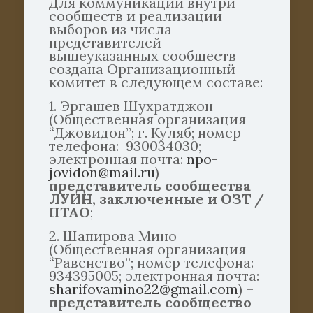
Для коммуникации внутри
сообществ и реализации
выборов из числа
представителей
вышеуказанных сообществ
создана Организационный
комитет в следующем составе:
1. Эргашев Шухратджон
(Общественная организация
“Джовидон”; г. Куляб; номер
телефона: 930034030;
электронная почта:
npo-
jovidon@mail.ru
) –
представитель сообщества
ЛУИН, заключенные и ОЗТ
/
ПТАО
;
2. Шапирова Мино
(Общественная организация
“Равенство”; номер телефона:
934395005; электронная почта:
sharifovamino22@gmail.com
) –
представитель сообщество