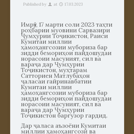
Published by
at
17.03.2023
Имрӯз, 17 марти соли 2023 таҳти
роҳбарии муовини Сарвазири
Ҷумҳурии Тоҷикистон, Раиси
Кумитаи миллии
ҳамоҳангсозии мубориза бар
зидди бемориҳои пайдошудаи
норасоии масуният, сил ва
вараҷа дар Ҷумҳурии
Тоҷикистон, муҳтарам
Сатториен Матлубаҳон
ҷаласаи ғайринавбатии
Кумитаи миллии
ҳамоҳангсозии мубориза бар
зидди бемориҳои пайдошудаи
норасоии масуният, сил ва
вараҷа дар Ҷумҳурии
Тоҷикистон баргузор гардид.
Дар ҷаласа аъзоёни Кумитаи
миллии ҳамоҳангсозӣ ва