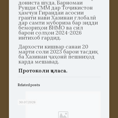
дониста шуда, Барномаи
Рушди СММ дар Тоҷикистон
ҳамчун Гирандаи асосии
гранти нави Хазинаи глобалӣ
дар самти мубориза бар зидди
бемориҳои ВНМО ва сил
барои солҳои 2024-2026
интихоб гардид.
Дархости кишвар санаи 20
марти соли 2023 барои тасдиқ
ба Хазинаи ҷаҳонӣ пешниҳод
карда мешавад.
Протоколи ҷаласа.
Related posts
30.07.2026