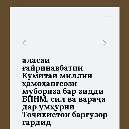
Ҷаласаи
ғайринавбатии
Кумитаи миллии
ҳамоҳангсози
мубориза бар зидди
БПНМ, сил ва вараҷа
дар Ҷумҳурии
Тоҷикистон баргузор
гардид