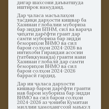
дигар шахсони даъватшуда
иштирок намуданд.
Дар ҷаласа масъалаҳои
тасдиқи дархости кишвар ба
Хазинаи глобалии мубориза
бар зидди БПНМ, сил ва вараҷа
ҷиҳати дарёфти грант дар
самти мубориза бар зидди
бемориҳои ВНМО ва сил
барои солҳои 2024-2026 ва
интихоби Гирандаи асосии
(татбиқкунанда) гранти нави
Хазинаи глобалӣ дар самти
бемориҳои ВНМО ва сил
барои солҳои 2024-2026
баррасӣ гардид.
Дар ин ҷаласа дархости
кишвар барои дарёфти гранти
нав барои мубориза бар зидди
ВНМО ва сил барои солҳои
2024-2026 аз ҷониби Кумитаи
миллии ҳамоҳангсозӣ маъқул