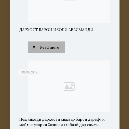
ДАРХОСТ БАРОИ ИЗҲОРИ ҲАВАСМАНДӢ
Read more
08.06.2026
Пешниҳоди дархости кишвар барои дарёфти
маблағгузории Хазинаи глобалӣ дар самти