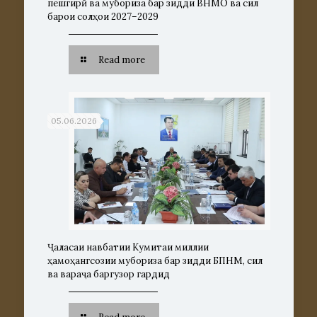
пешгирӣ ва мубориза бар зидди ВНМО ва сил
барои солҳои 2027–2029
Read more
05.06.2026
Ҷаласаи навбатии Кумитаи миллии
ҳамоҳангсозии мубориза бар зидди БПНМ, сил
ва вараҷа баргузор гардид