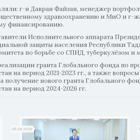
ляли: г-н Давран Файзан, менеджер портфол
бщественному здравоохранению и МиО и г-жа
ому финансированию.
ставители Исполнительного аппарата Презид
циальной защиты населения Республики Тад
митета по борьбе со СПИД, туберкулёзом и 
 реализации гранта Глобального фонда по п
ан на период 2021-2023 гг., а также вопрос
а получение нового гранта Глобального фон
ан на период 2024-2026 гг.
05.06.2026