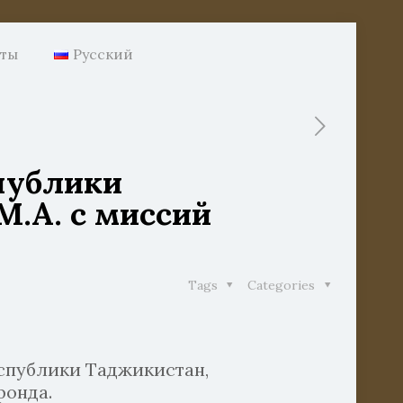
нты
Русский
публики
.А. с миссий
Tags
Categories
еспублики Таджикистан,
фонда.