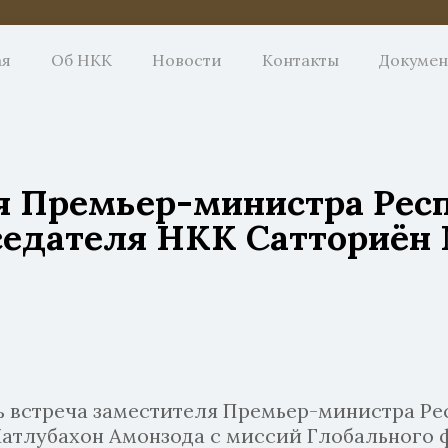
ая
Об НКК
Новости
Контакты
Докуме
я Премьер-министра Рес
едателя НКК Сатториён М
ась встреча заместителя Премьер-министра Р
Матлубахон Амонзода с миссий Глобального 