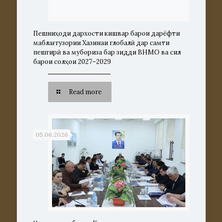
Пешниҳоди дархости кишвар барои дарёфти
маблағгузории Хазинаи глобалӣ дар самти
пешгирӣ ва мубориза бар зидди ВНМО ва сил
барои солҳои 2027–2029
Read more
05.06.2026