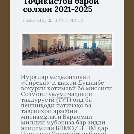
Тоҷикистон барои
солҳои 2021-2025
Published by
at
27.01.2023
Имрӯз дар меҳмонхонаи
«Сирена»-и шаҳри Душанбе
вохурии хотимавӣ бо миссияи
Созмони умумиҷаҳонии
тандурустӣ (ТУТ) оид ба
пешниҳоди натиҷаҳо ва
тавсияҳои арзёбии
миёнамӯҳлати Барномаи
миллии мубориза бар зидди
эпидемияи ВНМО/БПНМ дар
Ҷумҳурии Тоҷикистон барои