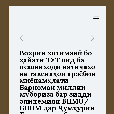
Вохӯрии хотимавӣ бо
ҳайати ТУТ оид ба
пешниҳоди натиҷаҳо
ва тавсияҳои арзёбии
миёнамӯҳлати
Барномаи миллии
мубориза бар зидди
эпидемияи ВНМО/
БПНМ дар Ҷумҳурии