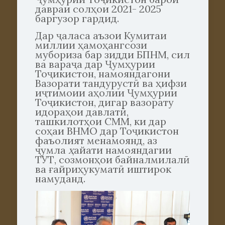
давраи солҳои 2021- 2025
баргузор гардид.
Дар ҷаласа аъзои Кумитаи
миллии ҳамоҳангсози
мубориза бар зидди БПНМ, сил
ва вараҷа дар Ҷумҳурии
Тоҷикистон, намояндагони
Вазорати тандурустӣ ва ҳифзи
иҷтимоии аҳолии Ҷумҳурии
Тоҷикистон, дигар вазорату
идораҳои давлатӣ,
ташкилотҳои СММ, ки дар
соҳаи ВНМО дар Тоҷикистон
фаъолият менамоянд, аз
ҷумла
ҳ
айати намояндагии
ТУТ, созмонҳои байналмилалӣ
ва ғайриҳукуматӣ иштирок
намуданд.