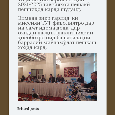
2021-2025 тавсияҳои пешакӣ
пешниҳод карда шуданд.
Зимнан зикр гардид, ки
миссияи ТУТ фаъолиятро дар
ин самт идома дода, дар
ояндаи наздик шакли ниҳоии
ҳисоботро оид ба натиҷаҳои
баррасии миёнамӯҳлат пешкаш
хоҳад кард.
Related posts