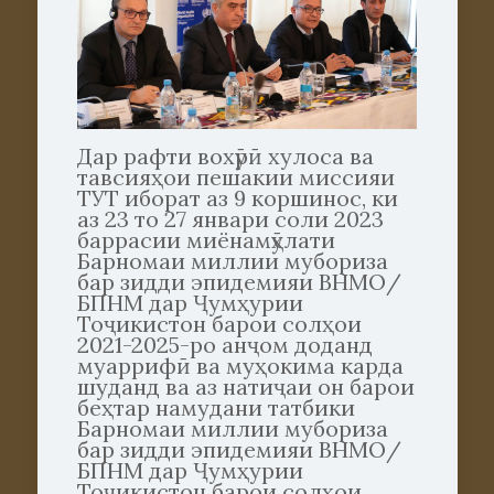
Дар рафти вохӯрӣ хулоса ва
тавсияҳои пешакии миссияи
ТУТ иборат аз 9 коршинос, ки
аз 23 то 27 январи соли 2023
баррасии миёнамӯҳлати
Барномаи миллии мубориза
бар зидди эпидемияи ВНМО/
БПНМ дар Ҷумҳурии
Тоҷикистон барои солҳои
2021-2025-ро анҷом доданд
муаррифӣ ва муҳокима карда
шуданд ва аз натиҷаи он барои
беҳтар намудани татбики
Барномаи миллии мубориза
бар зидди эпидемияи ВНМО/
БПНМ дар Ҷумҳурии
Тоҷикистон барои солҳои