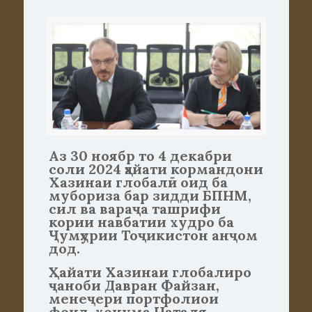
Аз 30 ноябр то 4 декабри
соли 2024 ҳайати кормандони
Хазинаи глобалӣ оид ба
мубориза бар зидди БПНМ,
сил ва вараҷа ташрифи
кории навбатии худро ба
Ҷумҳурии Тоҷикистон анҷом
дод.
Ҳайати Хазинаи глобалиро
ҷаноби Давран Файзан,
менеҷери портфолиои
фонд, хонума Наталя