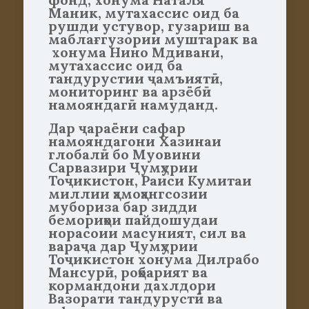
Маник, мутахассис оид ба
рушди устувор, гузариш ва
маблағгузории муштарак ва
хонума Нино Мдивани,
мутахассис оид ба
тандурустии ҷамъиятӣ,
мониторинг ва арзёбӣ
намояндагӣ намуданд.
Дар ҷараёни сафар
намояндагони Хазинаи
глобалӣ бо Муовини
Сарвазири Ҷумҳурии
Тоҷикистон, Раиси Кумитаи
миллии ҳамоҳангсозии
мубориза бар зидди
бемориҳои пайдошудаи
норасоии масуният, сил ва
вараҷа дар Ҷумҳурии
Тоҷикистон хонума Дилрабо
Мансурӣ, роҳбарият ва
кормандони дахлдори
Вазорати тандурустӣ ва