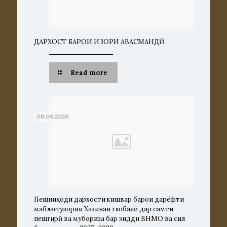
ДАРХОСТ БАРОИ ИЗҲОРИ ҲАВАСМАНДӢ
Read more
08.06.2026
Пешниҳоди дархости кишвар барои дарёфти
маблағгузории Хазинаи глобалӣ дар самти
пешгирӣ ва мубориза бар зидди ВНМО ва сил