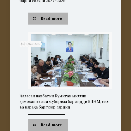
барои солҳои 2027–2029
Read more
05.06.2026
Ҷаласаи навбатии Кумитаи миллии
ҳамоҳангсозии мубориза бар зидди БПНМ, сил
ва вараҷа баргузор гардид
Read more