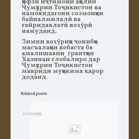
ҳифзи иҷтимоии аҳолии
Ҷумҳурии Тоҷикистон ва
намояндагони созмонҳои
байналмилалӣ ва
ғайридавлатӣ вохӯрӣ
намуданд.
Зимни вохӯриҳо ҷонибҳо
масъалаҳои вобаста ба
амалишавии грантҳои
Хазинаи глобалиро дар
Ҷумҳурии Тоҷикистон
мавриди муҳокима қарор
доданд.
Related posts
30.07.2026