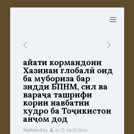
Ҳайати кормандони
Хазинаи глобалӣ оид
ба мубориза бар
зидди БПНМ, сил ва
вараҷа ташрифи
кории навбатии
худро ба Тоҷикистон
анҷом дод
Published by
at
04.12.2024