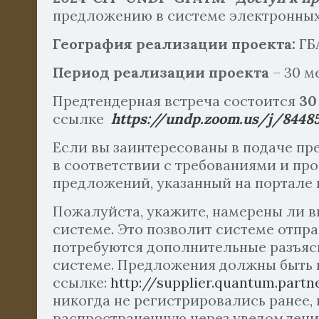
предложению в системе электронны
География реализации проекта:
ГБ
Период реализации проекта
– 30 ме
Предтендерная встреча состоится
30
ссылке
https
://
undp
.
zoom
.
us
/
j
/8448
Если вы заинтересованы в подаче пр
в соответствии с требованиями и про
предложений, указанный на портале 
Пожалуйста, укажите, намерены ли в
системе. Это позволит системе отпр
потребуются дополнительные разъяс
системе. Предложения должны быть 
ссылке:
http://supplier.quantum.partn
никогда не регистрировались ранее,
распространенную через уведомление