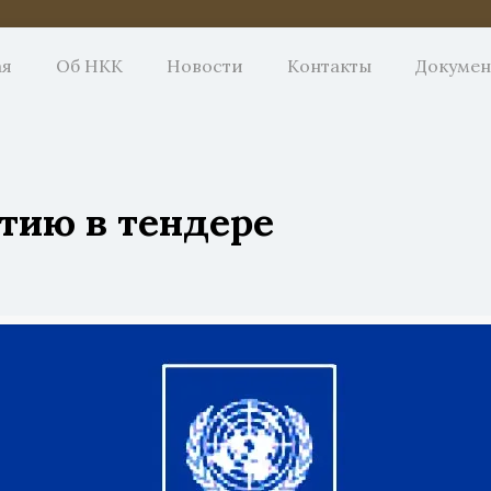
ая
Об НКК
Новости
Контакты
Докуме
тию в тендере