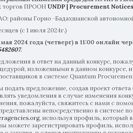
х торгов ПРООН
UNDP | Procurement Notice
АО: районы Горно -Бадахшанской автономной
сяцев (с 1 июля 2024г.)
 мая 2024 года (четверг) в 11:00 онлайн че
5482607
.
едложения в ответ на данный конкурс, пожал
цедурой, изложенными в данном конкурсе, и 
поставщиков в системе Quantum Procurement
ы подать предложение, создав проект ответа
авлять уведомления в случае изменения конк
нения, пожалуйста, свяжитесь с нами с по
представлены непосредственно в системе по
eragencies.org
, используя профиль, который 
 вы можете зарегистрировать профиль, испо
 о закупке, и следуя инструкциям в руковод