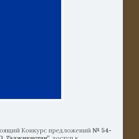
тоящий Конкурс предложений
№ 54-
О, Таджикистан
”,
доступ к