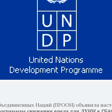
бъединненных Наций (ПРООН) объявила нас
рограммам снижения вреда для ЛУИН в ГБА