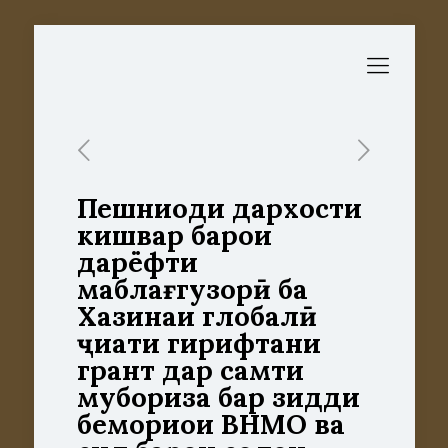
Пешниҳоди дархости
кишвар барои
дарёфти
маблағгузорӣ ба
Хазинаи глобалӣ
ҷиҳати гирифтани
грант дар самти
мубориза бар зидди
бемориҳои ВНМО ва