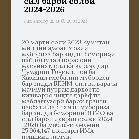
сил барои солҳои
2024-2026
Published by
at
20.03.2023
20 марти соли 2023 Кумитаи
миллии ҳамоҳангсозии
мубориза бар зидди бемориҳои
пайдошудаи норасоии
масуният, сил ва вараҷа дар
Ҷумҳурии Тоҷикистон ба
Хазинаи глобалии мубориза
бар зидди БПНМ, сил ва вараҷа
маҷмӯи пурраи дархости
кишварро ҷиҳати дарёфти
маблағгузорӣ барои гранти
навбатӣ дар самти мубориза
бар зидди бемориҳои ВНМО ва
сил барои давраи солҳои 2024
-2026 ба маблағи умумии
25,964,147 доллари ИМА
пешниҳод намуд.