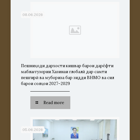
08.06.2026
Пешниҳоди дархости кишвар барои дарёфти
маблағгузории Хазинаи глобалӣ дар самти
пешгирӣ ва мубориза бар зидди ВНМО ва сил
барои солҳои 2027–2029
Read more
05.06.2026