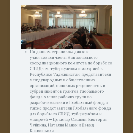
На данном страновом диалоге
участвовали члены Национального
координационного комитета по борьбе со
СПИД-ом, туберкулезом и малярией в
Республике Таджикистан, представители
международных и общественных
организаций, основных реципиентов и
субреципиентов грантов Глобального
фонда, членов рабочих групп по
разработке заявки в Глобальный фонд, а
также представители Глобального фонда
для борьбы со СПИД, туберкулёзом и
малярией — Цовинар Саканян, Виктория
Чуйкина, Наталия Маник и Дэвид
Кокиашвили.