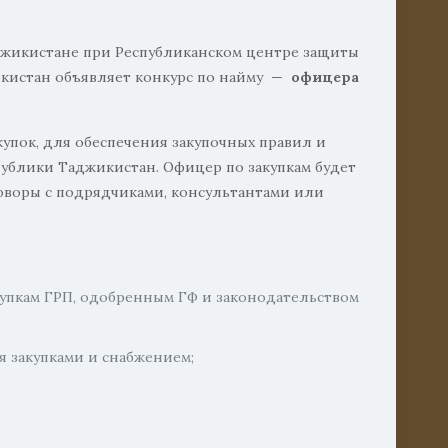
аджикистане при Республиканском центре защиты
икистан объявляет конкурс по найму —
офицера
упок, для обеспечения закупочных правил и
спублики Таджикистан. Офицер по закупкам будет
оворы с подрядчиками, консультантами или
купкам ГРП, одобренным ГФ и законодательством
я закупками и снабжением;