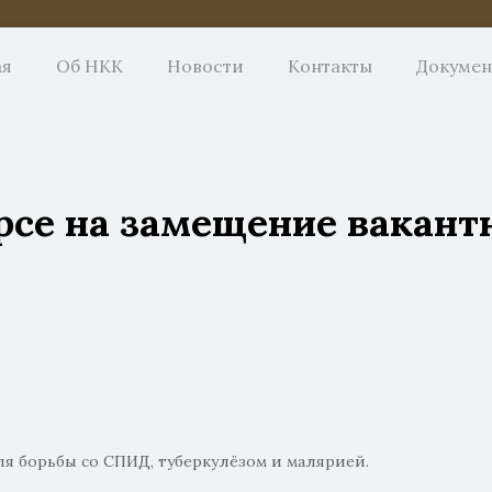
ая
Об НКК
Новости
Контакты
Докуме
рсе на замещение вакан
 борьбы со СПИД, туберкулёзом и малярией.