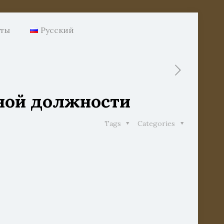
нты
Русский
тной должности
Tags
Categories