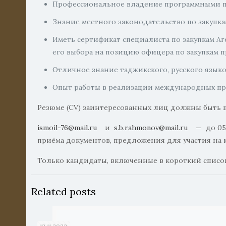
Профессиональное владение программными пак
Знание местного законодательство по закупка
Иметь сертификат специалиста по закупкам Аге
его выбора на позицию офицера по закупкам п
Отличное знание таджикского, русского языко
Опыт работы в реализации международных прое
Резюме (CV) заинтересованных лиц должны быть 
ismoil-76@mail.ru
и
s.b.rahmonov@mail.ru
— до 05 а
приёма документов, предложения для участия на к
Только кандидаты, включенные в короткий список
Related posts