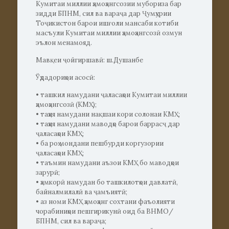
Кумитаи миллии ҳамоҳангсозии мубориза бар
зидди БПНМ, сил ва вараҷа дар Ҷумҳурии
Тоҷикистон барои ишғоли мансаби котиби
масъули Кумитаи миллии ҳамоҳангсозӣ озмун
эълон менамояд.
Мавқеи ҷойгиршавӣ: ш.Душанбе
Ўҳдадориҳои асосӣ:
• ташкил намудани ҷаласаҳои Кумитаи миллии
ҳамоҳангсозӣ (КМҲ);
• таҳия намудани нақшаи кори солонаи КМҲ;
• таҳия намудани маводҳо барои баррасҷ дар
ҷаласаҳои КМҲ;
• ба роҳ мондани пешбурди коргузории
ҷаласаҳои КМҲ;
• таъмин намудани аъзои КМҲ бо маводҳои
зарурӣ;
• ҳамкорӣ намудан бо ташкилотҳои давлатӣ,
байналмилалӣ ва ҷамъиятӣ;
• аз номи КМҲ ҳамоҳанг сохтани фаъолияти
чорабиниҳои пешгирикунӣ оид ба ВНМО/
БПНМ, сил ва вараҷа;