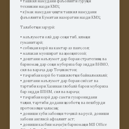
• ташкил намудани фаъолияти гурўҳҳои
техникии назди КМҲ;
• кўмак намудан ҷиҳати ташкил намудани
фаъолияти Кумитаи назоратии назди КМҲ;
Талаботҳои зарурӣ:
• маълумоти олӣ дар соҳаи тиб, илмҳои
гуманитарӣ;
• собиқаи корӣ на камтар аз панҷ сол;
• малакаи муошират ва ҳамоҳангсозӣ;
• доштани маълумот дар бораи стратегияҳо ва
барномаҳо дар соҳаи мубориза бар зидди ВНМО,
сил ва вараҷа дар Тоҷикистон;
• таҷрибаи корӣ бо ташкилотҳои байналмилалӣ;
• доштани маълумот дар бораи сиёсат ва
тартиби кори Хазинаи глобалӣ барои мубориза
бар зидди БПНМ, сил ва вараҷа;
• таҷрибаи корӣ дар самти гузаронидани
таҳлил, тартиби додани ҳисоботҳо ва пешбурди
протоколҳои ҷаласаҳо;
• дониши хуби забонҳои тоҷикӣ ва русӣ, дониши
забони англисӣ афзалият аст;
• дониши касбии маҷмўи барномаҳои MS Office