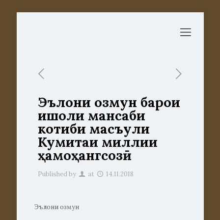
Эълони озмун барои
ишғоли мансаби
котиби масъули
Кумитаи миллии
ҳамоҳангсозӣ
Published by
at
14.11.2018
Эълони озмун