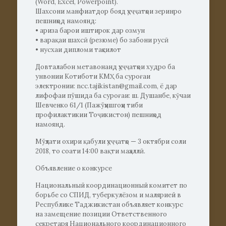
(Word, Excel, Powerpoint).
Шахсони манфиатдор бояд ҳуҷҷатҳои зеринро
пешниҳод намоянд:
• ариза барои иштирок дар озмун
• варақаи шахсӣ (резюме) бо забони русӣ
• нусхаи дипломи таҳсилот
Довталабон метавонанд ҳуҷҷатҳои худро ба
унвонии Котиботи КМҲ ба суроғаи
электронии: ncc.tajikistan@gmail.com, ё дар
лифофаи пўшида ба суроғаи: ш. Душанбе, кӯчаи
Шевченко 61/1 (Пажўҳишгоҳи тиби
профилактикии Тоҷикистон) пешниҳод
намоянд.
Мўҳлати охири қабули ҳуҷҷатҳо — 3 октябри соли
2018, то соати 14:00 вақти маҳаллӣ.
Объявление о конкурсе
Национальный координационный комитет по
борьбе со СПИД, туберкулёзом и малярией в
Республике Таджикистан объявляет конкурс
на замещение позиции Ответственного
секретаря Национального координационного