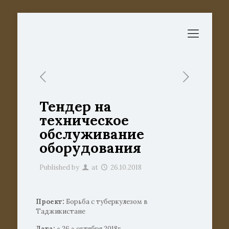
Тендер на
техническое
обслуживание
оборудования
Published by
at
26.10.2018
Проект:
Борьба с туберкулезом в
Таджикистане
Дата:
« 26 » октября 2018г.