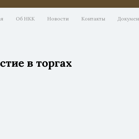
ая
Об НКК
Новости
Контакты
Докуме
стие в торгах