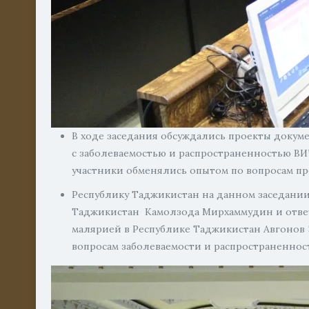
В ходе заседания обсуждались проекты доку
с заболеваемостью и распространенностью ВИЧ
участники обменялись опытом по вопросам пр
Республику Таджикистан на данном заседани
Таджикистан Камолзода Мирхаммудин и ответ
малярией в Республике Таджикистан Авгонов
вопросам заболеваемости и распространеннос