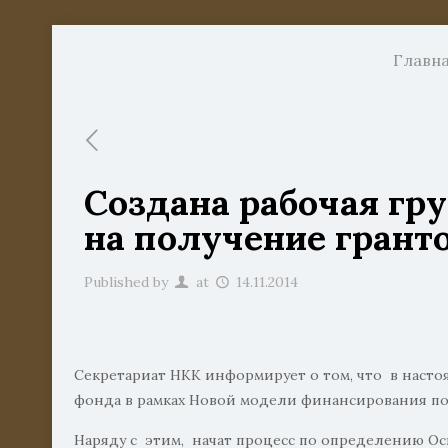
Главн
Создана рабочая гр
на получение грант
Published by
at
14.11.2014
Секретариат НКК информирует о том, что в насто
фонда в рамках Новой модели финансирования по
Наряду с этим, начат процесс по определению О