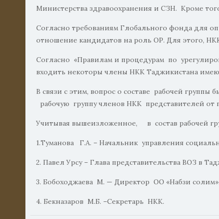
Министерства здравоохранения и СЗН. Кроме того
Согласно требованиям Глобального фонда для оп
отношение кандидатов на роль ОР. Для этого, НК
Согласно «Правилам и процедурам по урегулиров
входить некоторы члены НКК Таджикистана име
В связи с этим, вопрос о составе рабочей группы
рабочую группу членов НКК представителей от г
Учитывая вышеизложенное, в состав рабочей г
1.Туманова Г.А. – Начальник управления социаль
2. Павел Урсу – Глава представительства ВОЗ в Та
3. Бобоходжаева М. — Директор ОО «Набзи солим»
4. Бекназаров М.Б. –Секретарь НКК.