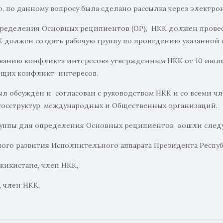
, по данному вопросу была сделано рассылка через электр
ределения Основных реципиентов (ОР), НКК должен провес
К должен создать рабочую группу по проведению указанной 
анию конфликта интересов» утвержденным НКК от 10 июля 2
ющих конфликт интересов.
 был обсуждён и согласован с руководством НКК и со всеми
осструктур, международных и Общественных организаций.
руппы для определения Основных реципиентов вошли сле
ного развития Исполнительного аппарата Президента Респу
джикистане, член НКК,
, член НКК,