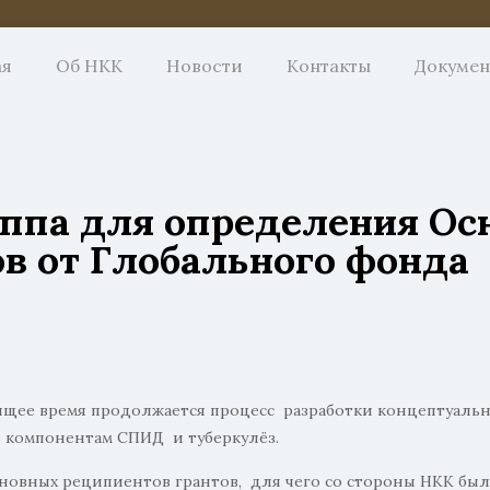
ая
Об НКК
Новости
Контакты
Докуме
уппа для определения О
ов от Глобального фонда
ящее время продолжается процесс разработки концептуальн
 компонентам СПИД и туберкулёз.
сновных реципиентов грантов, для чего со стороны НКК был