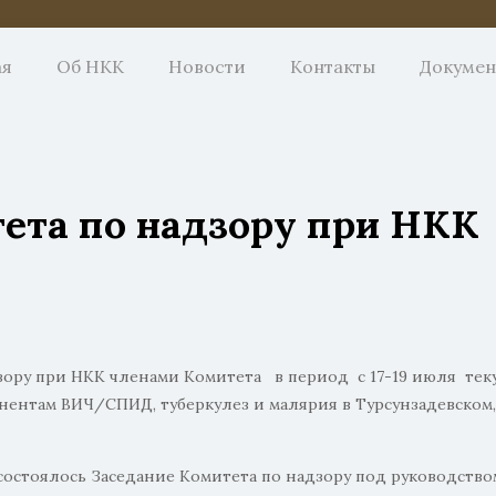
ая
Об НКК
Новости
Контакты
Докуме
ета по надзору при НКК
зору при НКК членами Комитета в период с 17-19 июля тек
ентам ВИЧ/СПИД, туберкулез и малярия в Турсунзадевском, 
стоялось Заседание Комитета по надзору под руководством 