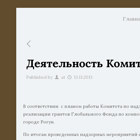
Главн
Деятельность Комит
Published by
at
13.11.2013
В соответствии с планом работы Комитета по над
реализации грантов Глобального Фонда по компон
городе Рогун.
По итогам проведенных надзорных мероприятий со