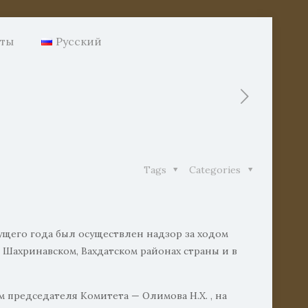
нты
Русский
Tags
Categories
ущего года был осуществлен надзор за ходом
Шахринавском, Вахдатском районах страны и в
председателя Комитета — Олимова Н.Х. , на