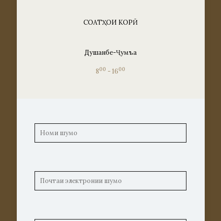
СОАТҲОИ КОРӢ
Душанбе-Ҷумъа
00
00
8
- 16