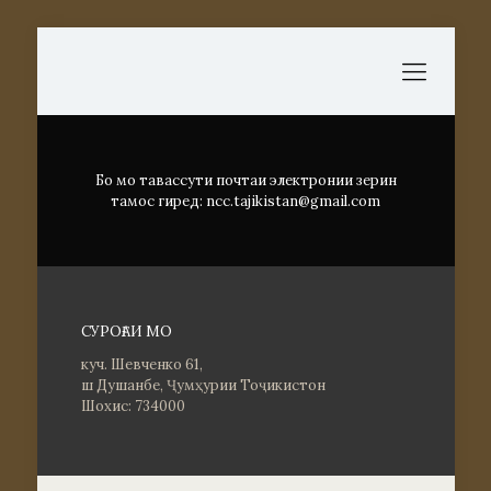
Бо мо тавассути почтаи электронии зерин
тамос гиред: ncc.tajikistan@gmail.com
СУРОҒАИ МО
куч. Шевченко 61,
ш Душанбе, Ҷумҳурии Тоҷикистон
Шохис: 734000