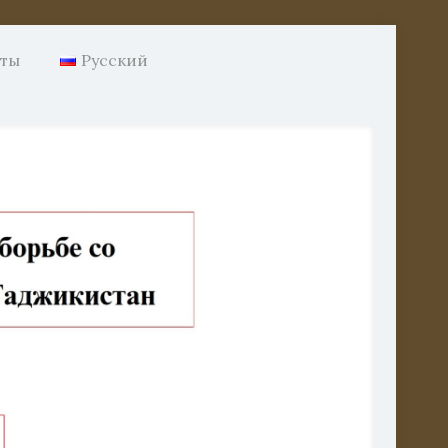
нты
Русский